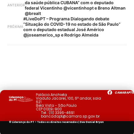
da saúde pública CUBANA” com o deputado
ANTERIOR
federal Vicentinho @vicentinhopt e Breno Altman
@brealt
#LiveDoPT – Programa Dialogando debate
”Situação do COVID-19 no estado de São Paulo”
PRÓXIMA
com o deputado estadual José Américo
@joseamerico_sp e Rodrigo Almeida
CAMARAPTS
Palácio Anchieta
Viaduto Jacareí, 100, 6º andar, sala
621
Bela Vista - São Paulo
CEP 01319-900
Tel.:
(11) 3396-4691
bancadapt@camara.sp.gov.br
© Liderança do PT - Todos os direitos reservados | Dev
Daniel Bryan