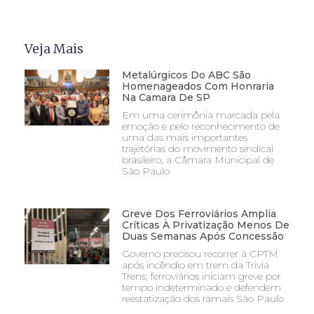
Veja Mais
Metalúrgicos Do ABC São
Homenageados Com Honraria
Na Camara De SP
Em uma cerimônia marcada pela
emoção e pelo reconhecimento de
uma das mais importantes
trajetórias do movimento sindical
brasileiro, a Câmara Municipal de
São Paulo
Greve Dos Ferroviários Amplia
Críticas À Privatização Menos De
Duas Semanas Após Concessão
Governo precisou recorrer à CPTM
após incêndio em trem da Trivia
Trens; ferroviários iniciam greve por
tempo indeterminado e defendem
reestatização dos ramais São Paulo