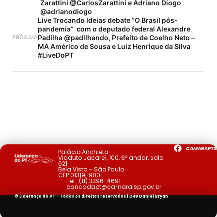
Zarattini @CarlosZarattini e Adriano Diogo
@adrianodiogo
Live Trocando Ideias debate ”O Brasil pós-
pandemia” com o deputado federal Alexandre
Padilha @padilhando, Prefeito de Coelho Neto –
PRÓXIMA
MA Américo de Sousa e Luiz Henrique da Silva
#LiveDoPT
CAMARAPTS
Palácio Anchieta
Viaduto Jacareí, 100, 6º andar, sala
621
Bela Vista - São Paulo
CEP 01319-900
Tel.:
(11) 3396-4691
bancadapt@camara.sp.gov.br
© Liderança do PT - Todos os direitos reservados | Dev
Daniel Bryan