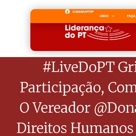
CAMARAPTSP
LINKS
FAÇA
#LiveDoPT Gri
Participação, Com
O Vereador @Dona
Direitos Humanos