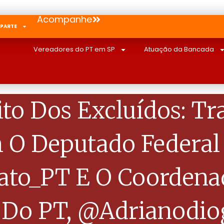
Acompanhe
 PARTE
Vereadores do PT em SP
Atuação da Bancada
to Dos Excluídos: Tra
 O Deputado Federal
to_PT E O Coordenad
 Do PT, @adrianodio