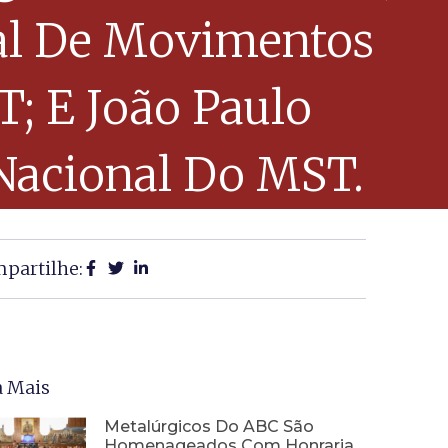
nal De Movimentos
T; E João Paulo
Nacional Do MST.
partilhe:
a Mais
Metalúrgicos Do ABC São
Homenageados Com Honraria