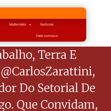
Multimídia
Notícias
Fale conosco
balho, Terra E
 @CarlosZarattini,
or Do Setorial De
go. Que Convidam,