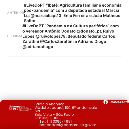
#LiveDoPT “Ibaté: Agricultura familiar e economia
pós-pandemia” com a deputada estadual Márcia
ANTERIOR
Lia @marcialiapt13, Enio Ferreira e João Matheus
Solito
#LiveDoPT “Pandemia e a Cultura periférica” com
o vereador Antônio Donato @donato_pt, Ruivo
Lopes @ruivolopes78, deputado federal Carlos
PRÓXIMA
Zarattini @CarlosZarattini e Adriano Diogo
@adrianodiogo
CAMARAPTS
Palácio Anchieta
Viaduto Jacareí, 100, 6º andar, sala
621
Bela Vista - São Paulo
CEP 01319-900
Tel.:
(11) 3396-4691
bancadapt@camara.sp.gov.br