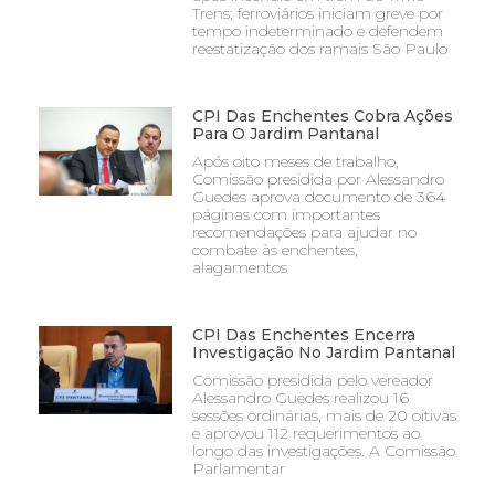
Trens; ferroviários iniciam greve por
tempo indeterminado e defendem
reestatização dos ramais São Paulo
CPI Das Enchentes Cobra Ações
Para O Jardim Pantanal
Após oito meses de trabalho,
Comissão presidida por Alessandro
Guedes aprova documento de 364
páginas com importantes
recomendações para ajudar no
combate às enchentes,
alagamentos
CPI Das Enchentes Encerra
Investigação No Jardim Pantanal
Comissão presidida pelo vereador
Alessandro Guedes realizou 16
sessões ordinárias, mais de 20 oitivas
e aprovou 112 requerimentos ao
longo das investigações. A Comissão
Parlamentar