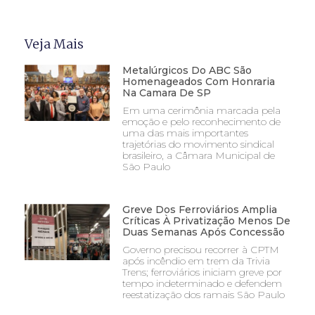
Veja Mais
Metalúrgicos Do ABC São
Homenageados Com Honraria
Na Camara De SP
Em uma cerimônia marcada pela
emoção e pelo reconhecimento de
uma das mais importantes
trajetórias do movimento sindical
brasileiro, a Câmara Municipal de
São Paulo
Greve Dos Ferroviários Amplia
Críticas À Privatização Menos De
Duas Semanas Após Concessão
Governo precisou recorrer à CPTM
após incêndio em trem da Trivia
Trens; ferroviários iniciam greve por
tempo indeterminado e defendem
reestatização dos ramais São Paulo