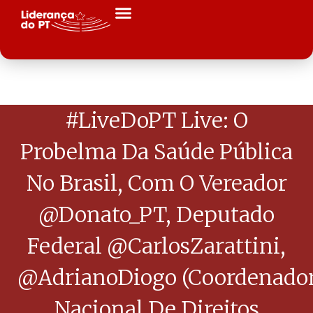
#LiveDoPT Live: O
Probelma Da Saúde Pública
No Brasil, Com O Vereador
@Donato_PT, Deputado
Federal @CarlosZarattini,
@AdrianoDiogo (coordenado
Nacional De Direitos