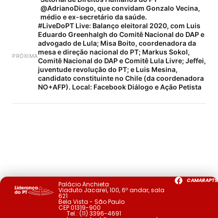
@AdrianoDiogo, que convidam Gonzalo Vecina,
médio e ex-secretário da saúde.
#LiveDoPT Live: Balanço eleitoral 2020, com Luis
Eduardo Greenhalgh do Comitê Nacional do DAP e
advogado de Lula; Misa Boito, coordenadora da
mesa e direção nacional do PT; Markus Sokol,
PRÓXIMA
Comitê Nacional do DAP e Comitê Lula Livre; Jeffei,
juventude revolução do PT; e Luis Mesina,
candidato constituinte no Chile (da coordenadora
NO+AFP). Local: Facebook Diálogo e Ação Petista
CAMARAPTS
Palácio Anchieta
Viaduto Jacareí, 100, 6º andar, sala
621
Bela Vista - São Paulo
CEP 01319-900
Tel.:
(11) 3396-4691