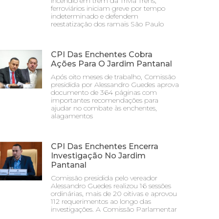
incêndio em trem da Trivia Trens;
ferroviários iniciam greve por tempo
indeterminado e defendem
reestatização dos ramais São Paulo
CPI Das Enchentes Cobra
Ações Para O Jardim Pantanal
Após oito meses de trabalho, Comissão
presidida por Alessandro Guedes aprova
documento de 364 páginas com
importantes recomendações para
ajudar no combate às enchentes,
alagamentos
CPI Das Enchentes Encerra
Investigação No Jardim
Pantanal
Comissão presidida pelo vereador
Alessandro Guedes realizou 16 sessões
ordinárias, mais de 20 oitivas e aprovou
112 requerimentos ao longo das
investigações. A Comissão Parlamentar