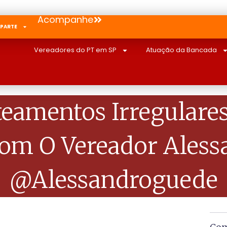
Acompanhe
 PARTE
Vereadores do PT em SP
Atuação da Bancada
eamentos Irregular
om O Vereador Aless
@alessandroguede