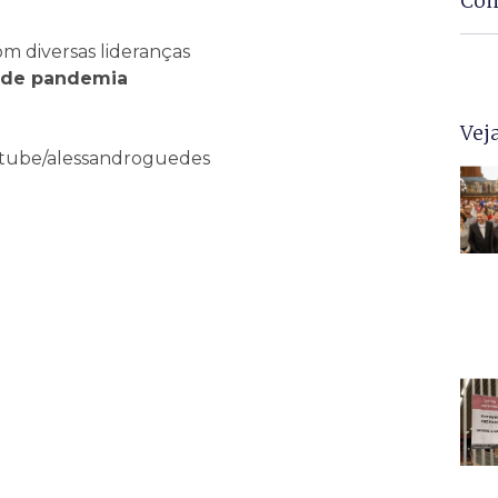
Com
m diversas lideranças
 de pandemia
Vej
outube/alessandroguedes