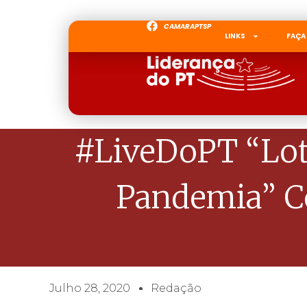
CAMARAPTSP
LINKS
FAÇA
#LiveDoPT “Lot
Pandemia” C
Julho 28, 2020
Redação