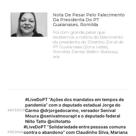
Nota De Pesar Pelo Falecimento
Da Presidenta Do PT
Guaianases, Romilda
Foi com grande pesar que
recebemos a notícia do falecimento
da presidenta do Diretório Zonal do
PT Guaianases (Zona Leste),
Romilda Denise Belém Barbosa,
aos
#LiveDoPT “Ações dos mandatos em tempos de
pandemia” com o deputado estadual Jorge do
Carmo @drjorgedocarmo, vereador Senival
ANTERIOR
Moura @senivalmourapt e o deputado federal
Nilto Tatto @niltotatto
#LiveDoPT ”Solidariedade entre pessoas comuns
contra o abandono” com Claudinho Silva, Mariana
PRÓXIMA