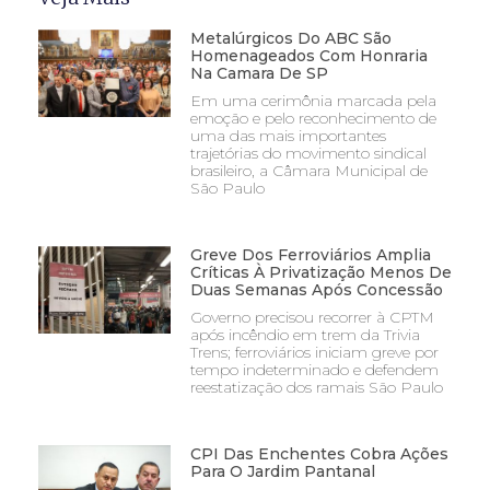
Metalúrgicos Do ABC São
Homenageados Com Honraria
Na Camara De SP
Em uma cerimônia marcada pela
emoção e pelo reconhecimento de
uma das mais importantes
trajetórias do movimento sindical
brasileiro, a Câmara Municipal de
São Paulo
Greve Dos Ferroviários Amplia
Críticas À Privatização Menos De
Duas Semanas Após Concessão
Governo precisou recorrer à CPTM
após incêndio em trem da Trivia
Trens; ferroviários iniciam greve por
tempo indeterminado e defendem
reestatização dos ramais São Paulo
CPI Das Enchentes Cobra Ações
Para O Jardim Pantanal