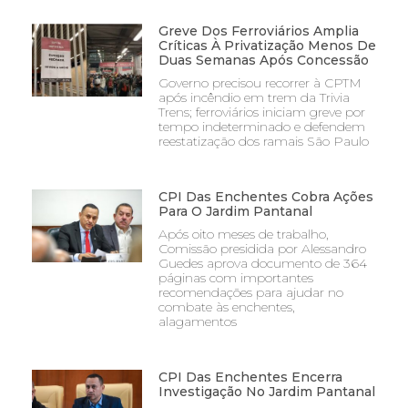
Greve Dos Ferroviários Amplia
Críticas À Privatização Menos De
Duas Semanas Após Concessão
Governo precisou recorrer à CPTM
após incêndio em trem da Trivia
Trens; ferroviários iniciam greve por
tempo indeterminado e defendem
reestatização dos ramais São Paulo
CPI Das Enchentes Cobra Ações
Para O Jardim Pantanal
Após oito meses de trabalho,
Comissão presidida por Alessandro
Guedes aprova documento de 364
páginas com importantes
recomendações para ajudar no
combate às enchentes,
alagamentos
CPI Das Enchentes Encerra
Investigação No Jardim Pantanal