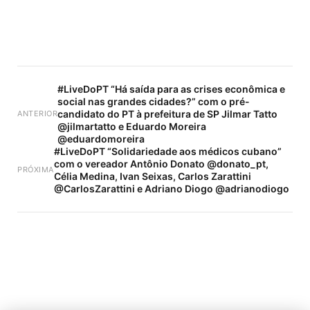
#LiveDoPT “Há saída para as crises econômica e
social nas grandes cidades?” com o pré-
candidato do PT à prefeitura de SP Jilmar Tatto
ANTERIOR
@jilmartatto e Eduardo Moreira
@eduardomoreira
#LiveDoPT “Solidariedade aos médicos cubano”
com o vereador Antônio Donato @donato_pt,
PRÓXIMA
Célia Medina, Ivan Seixas, Carlos Zarattini
@CarlosZarattini e Adriano Diogo @adrianodiogo