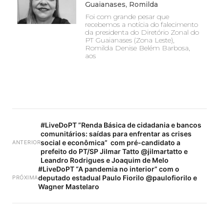
Guaianases, Romilda
Foi com grande pesar que
recebemos a notícia do falecimento
da presidenta do Diretório Zonal do
PT Guaianases (Zona Leste),
Romilda Denise Belém Barbosa,
aos
#LiveDoPT ”Renda Básica de cidadania e bancos
comunitários: saídas para enfrentar as crises
social e econômica” com pré-candidato a
ANTERIOR
prefeito do PT/SP Jilmar Tatto @jilmartatto e
Leandro Rodrigues e Joaquim de Melo
#LiveDoPT “A pandemia no interior” com o
deputado estadual Paulo Fiorilo @paulofiorilo e
PRÓXIMA
Wagner Mastelaro