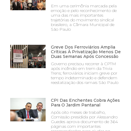
Em uma cerimônia marcada pela
emoção e pelo reconhecimento de
uma das mais importantes
trajetórias do movimento sindical
brasileiro, a Câmara Municipal de
São Paulo
Greve Dos Ferroviários Amplia
Críticas À Privatização Menos De
Duas Semanas Após Concessão
Governo precisou recorrer à CPTM
após incêndio em trem da Trivia
Trens; ferroviários iniciam greve por
tempo indeterminado e defendem
reestatização dos ramais São Paulo
CPI Das Enchentes Cobra Ações
Para O Jardim Pantanal
Após oito meses de trabalho,
Comissão presidida por Alessandro
Guedes aprova documento de 364
páginas com importantes