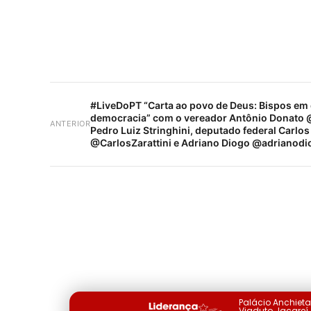
#LiveDoPT “Carta ao povo de Deus: Bispos em 
democracia” com o vereador Antônio Donato 
ANTERIOR
Pedro Luiz Stringhini, deputado federal Carlos 
@CarlosZarattini e Adriano Diogo @adrianodi
Palácio Anchiet
Viaduto Jacareí, 