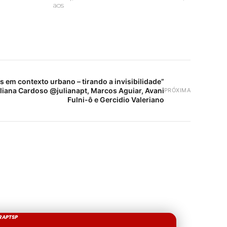
aos
 em contexto urbano – tirando a invisibilidade”
liana Cardoso @julianapt, Marcos Aguiar, Avani
PRÓXIMA
Fulni-ô e Gercidio Valeriano
RAPTSP