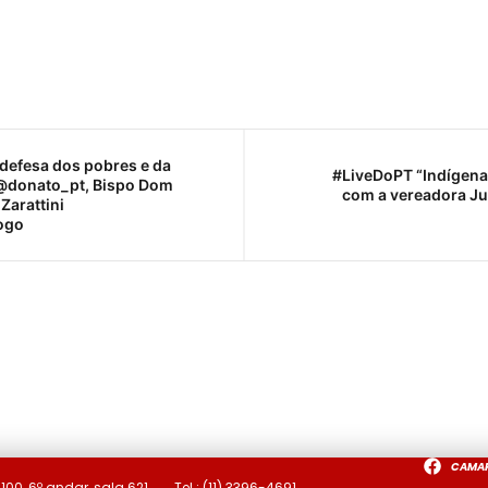
defesa dos pobres e da
#LiveDoPT “Indígenas
@donato_pt, Bispo Dom
com a vereadora Ju
Zarattini
ogo
CAMA
a
100, 6º andar, sala 621
Tel.:
(11) 3396-4691