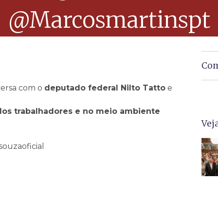
@marcosmartinspt
Com
ersa com o
deputado federal Nilto Tatto
e
os trabalhadores e no meio ambiente
Vej
ouzaoficial