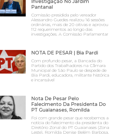
Investigação No Jardim
Pantanal
Comissão presidida pelo vereador
Alessandro Guedes realizou 16 sessões
ordinárias, mais de 20 oitivas e aprovou
112 requerimentos ao longo das
investigações. A Comissão Parlamentar
NOTA DE PESAR | Bia Pardi
Com profundo pesar, a Bancada do
Partido dos Trabalhadores na Câmara
Municipal de São Paulo se despede de
Bia Pardi, educadora, militante histórica
e incansável
Nota De Pesar Pelo
Falecimento Da Presidenta Do
PT Guaianases, Romilda
Foi com grande pesar que recebemos a
notícia do falecimento da presidenta do
Diretório Zonal do PT Guaianases (Zona
Leste), Romilda Denise Belém Barbosa,