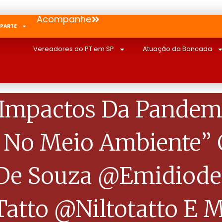
Acompanhe
 PARTE
Vereadores do PT em SP
Atuação da Bancada
Impactos Da Pandem
E No Meio Ambiente”
 De Souza @emidiode
 Tatto @niltotatto E 