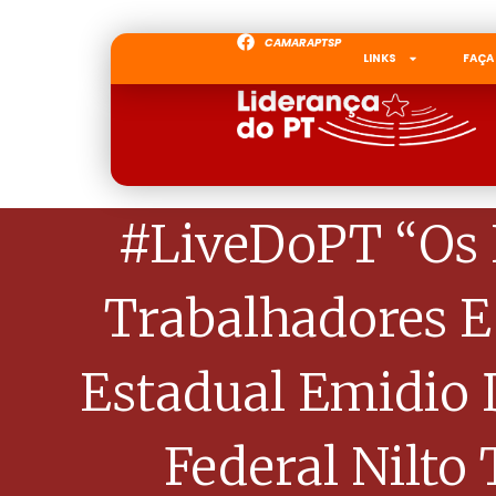
CAMARAPTSP
LINKS
FAÇA
#LiveDoPT “Os 
Trabalhadores 
Estadual Emidio
Federal Nilto