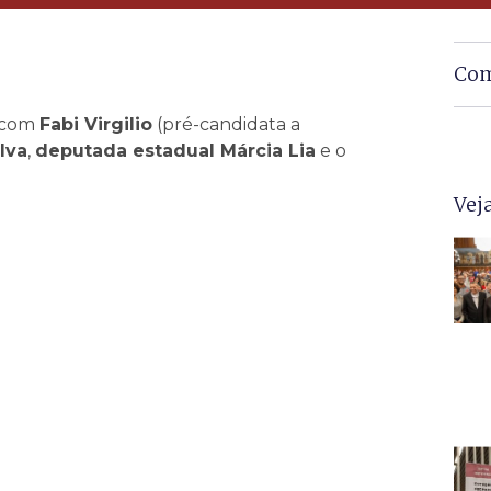
Com
com
Fabi Virgilio
(pré-candidata a
lva
,
deputada estadual Márcia Lia
e o
Vej