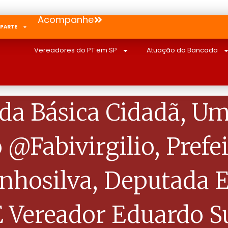
Acompanhe
 PARTE
Vereadores do PT em SP
Atuação da Bancada
a Básica Cidadã, Um
 @fabivirgilio, Pref
nhosilva, Deputada E
E Vereador Eduardo S