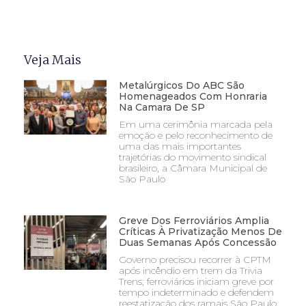
Veja Mais
Metalúrgicos Do ABC São
Homenageados Com Honraria
Na Camara De SP
Em uma cerimônia marcada pela
emoção e pelo reconhecimento de
uma das mais importantes
trajetórias do movimento sindical
brasileiro, a Câmara Municipal de
São Paulo
Greve Dos Ferroviários Amplia
Críticas À Privatização Menos De
Duas Semanas Após Concessão
Governo precisou recorrer à CPTM
após incêndio em trem da Trivia
Trens; ferroviários iniciam greve por
tempo indeterminado e defendem
reestatização dos ramais São Paulo