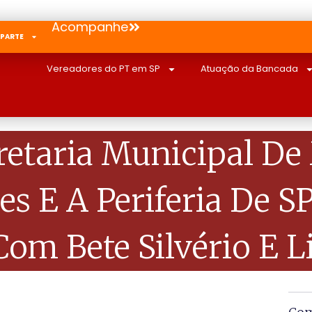
Acompanhe
 PARTE
Vereadores do PT em SP
Atuação da Bancada
etaria Municipal De
es E A Periferia De 
om Bete Silvério E L