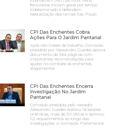
incêndio em trem da Trivia Trens;
ferroviários iniciam greve por tempo
indeterminado e defendem
reestatização dos ramais São Paulo
CPI Das Enchentes Cobra
Ações Para O Jardim Pantanal
Após oito meses de trabalho, Comissão
presidida por Alessandro Guedes aprova
documento de 364 páginas com
importantes recomendações para
ajudar no combate às enchentes,
alagamentos
CPI Das Enchentes Encerra
Investigação No Jardim
Pantanal
Comissão presidida pelo vereador
Alessandro Guedes realizou 16 sessões
ordinárias, mais de 20 oitivas e aprovou
112 requerimentos ao longo das
investigações. A Comissão Parlamentar