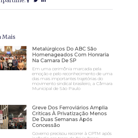
partilhe:
a Mais
Metalúrgicos Do ABC São
Homenageados Com Honraria
Na Camara De SP
Em uma cerimônia marcada pela
emoção e pelo reconhecimento de uma
das mais importantes trajetórias do
movimento sindical brasileiro, a Câmara
Municipal de São Paulo
Greve Dos Ferroviários Amplia
Críticas À Privatização Menos
De Duas Semanas Após
Concessão
Governo precisou recorrer à CPTM após