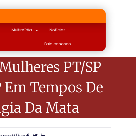
Multimídia
Notícias
Fale conosco
 Mulheres PT/SP
SP Em Tempos De
igia Da Mata