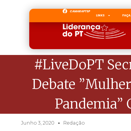
CAMARAPTSP
LINKS
FAÇA
#LiveDoPT Secr
Debate ”Mulher
Pandemia” C
Junho 3, 2020
Redação