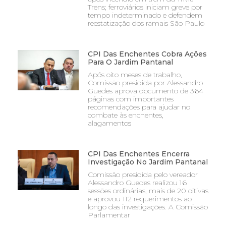
Trens; ferroviários iniciam greve por
tempo indeterminado e defendem
reestatização dos ramais São Paulo
CPI Das Enchentes Cobra Ações
Para O Jardim Pantanal
Após oito meses de trabalho,
Comissão presidida por Alessandro
Guedes aprova documento de 364
páginas com importantes
recomendações para ajudar no
combate às enchentes,
alagamentos
CPI Das Enchentes Encerra
Investigação No Jardim Pantanal
Comissão presidida pelo vereador
Alessandro Guedes realizou 16
sessões ordinárias, mais de 20 oitivas
e aprovou 112 requerimentos ao
longo das investigações. A Comissão
Parlamentar