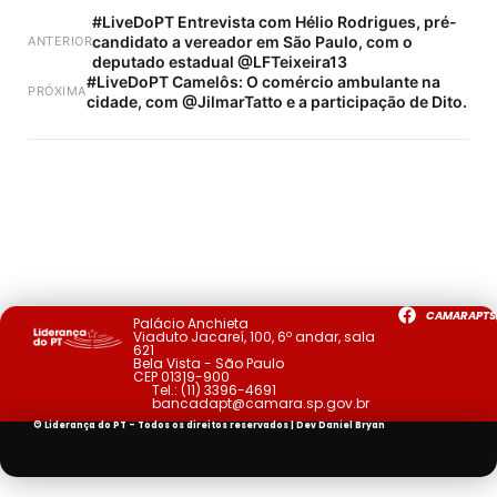
#LiveDoPT Entrevista com Hélio Rodrigues, pré-
candidato a vereador em São Paulo, com o
ANTERIOR
deputado estadual @LFTeixeira13
#LiveDoPT Camelôs: O comércio ambulante na
PRÓXIMA
cidade, com @JilmarTatto e a participação de Dito.
CAMARAPTS
Palácio Anchieta
Viaduto Jacareí, 100, 6º andar, sala
621
Bela Vista - São Paulo
CEP 01319-900
Tel.:
(11) 3396-4691
bancadapt@camara.sp.gov.br
© Liderança do PT - Todos os direitos reservados | Dev
Daniel Bryan