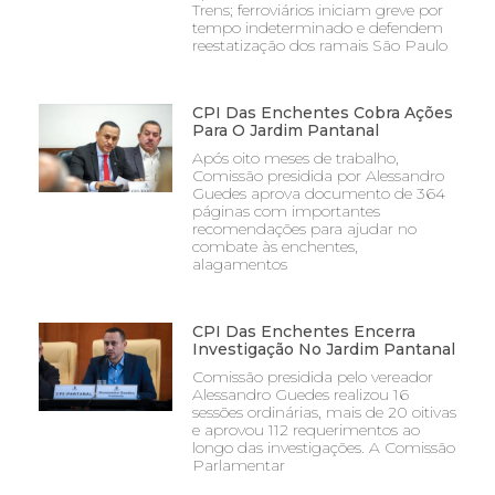
Trens; ferroviários iniciam greve por
tempo indeterminado e defendem
reestatização dos ramais São Paulo
CPI Das Enchentes Cobra Ações
Para O Jardim Pantanal
Após oito meses de trabalho,
Comissão presidida por Alessandro
Guedes aprova documento de 364
páginas com importantes
recomendações para ajudar no
combate às enchentes,
alagamentos
CPI Das Enchentes Encerra
Investigação No Jardim Pantanal
Comissão presidida pelo vereador
Alessandro Guedes realizou 16
sessões ordinárias, mais de 20 oitivas
e aprovou 112 requerimentos ao
longo das investigações. A Comissão
Parlamentar