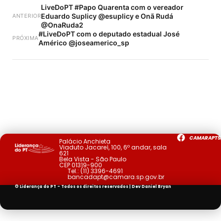
LiveDoPT #Papo Quarenta com o vereador
Eduardo Suplicy @esuplicy e Onã Rudá
ANTERIOR
@OnaRuda2
#LiveDoPT com o deputado estadual José
PRÓXIMA
Américo @joseamerico_sp
CAMARAPTS
Palácio Anchieta
Viaduto Jacareí, 100, 6º andar, sala
621
Bela Vista - São Paulo
CEP 01319-900
Tel.:
(11) 3396-4691
bancadapt@camara.sp.gov.br
© Liderança do PT - Todos os direitos reservados | Dev
Daniel Bryan