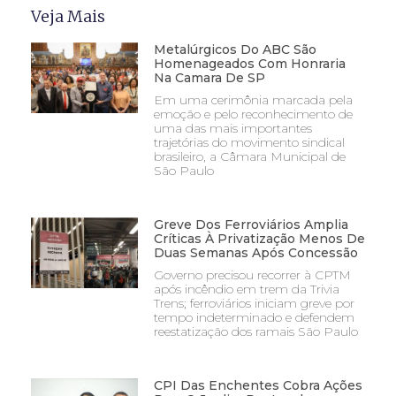
Veja Mais
Metalúrgicos Do ABC São
Homenageados Com Honraria
Na Camara De SP
Em uma cerimônia marcada pela
emoção e pelo reconhecimento de
uma das mais importantes
trajetórias do movimento sindical
brasileiro, a Câmara Municipal de
São Paulo
Greve Dos Ferroviários Amplia
Críticas À Privatização Menos De
Duas Semanas Após Concessão
Governo precisou recorrer à CPTM
após incêndio em trem da Trivia
Trens; ferroviários iniciam greve por
tempo indeterminado e defendem
reestatização dos ramais São Paulo
CPI Das Enchentes Cobra Ações