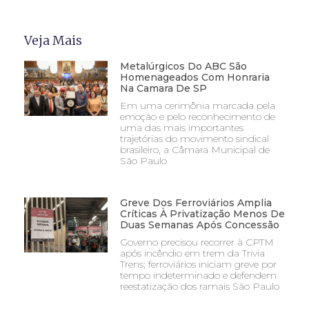
Veja Mais
Metalúrgicos Do ABC São
Homenageados Com Honraria
Na Camara De SP
Em uma cerimônia marcada pela
emoção e pelo reconhecimento de
uma das mais importantes
trajetórias do movimento sindical
brasileiro, a Câmara Municipal de
São Paulo
Greve Dos Ferroviários Amplia
Críticas À Privatização Menos De
Duas Semanas Após Concessão
Governo precisou recorrer à CPTM
após incêndio em trem da Trivia
Trens; ferroviários iniciam greve por
tempo indeterminado e defendem
reestatização dos ramais São Paulo