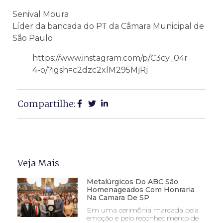
Senival Moura
Líder da bancada do PT da Câmara Municipal de
São Paulo
https://www.instagram.com/p/C3cy_04r
4-o/?igsh=c2dzc2xlM295MjRj
Compartilhe:
Veja Mais
Metalúrgicos Do ABC São
Homenageados Com Honraria
Na Camara De SP
Em uma cerimônia marcada pela
emoção e pelo reconhecimento de