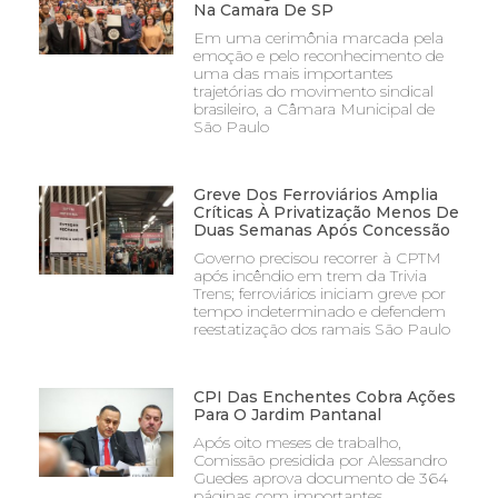
Na Camara De SP
Em uma cerimônia marcada pela
emoção e pelo reconhecimento de
uma das mais importantes
trajetórias do movimento sindical
brasileiro, a Câmara Municipal de
São Paulo
Greve Dos Ferroviários Amplia
Críticas À Privatização Menos De
Duas Semanas Após Concessão
Governo precisou recorrer à CPTM
após incêndio em trem da Trivia
Trens; ferroviários iniciam greve por
tempo indeterminado e defendem
reestatização dos ramais São Paulo
CPI Das Enchentes Cobra Ações
Para O Jardim Pantanal
Após oito meses de trabalho,
Comissão presidida por Alessandro
Guedes aprova documento de 364
páginas com importantes