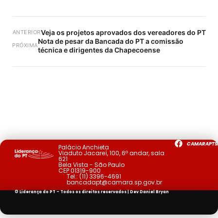
Veja os projetos aprovados dos vereadores do PT
ANTERIOR
Nota de pesar da Bancada do PT a comissão
PRÓXIMA
técnica e dirigentes da Chapecoense
CAMARAPTS
Palácio Anchieta
Viaduto Jacareí, 100, 6º andar, sala
621
Bela Vista - São Paulo
CEP 01319-900
Tel.:
(11) 3396-4691
bancadapt@camara.sp.gov.br
© Liderança do PT - Todos os direitos reservados | Dev
Daniel Bryan