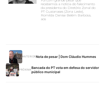
Foi com grande pesar que
recebemos a notícia do falecimento
da presidenta do Diretório Zonal do
PT Guaianases (Zona Leste),
Romilda Denise Belém Barbosa,
aos
Nota de pesar | Dom Cláudio Hummes
ANTERIOR
Bancada do PT vota em defesa do servidor
PRÓXIMA
público municipal