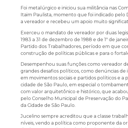
Foi metalúrgico e iniciou sua militância nas Co
Itaim Paulista, momento que foi indicado pelo 
a vereador e recebeu um apoio muito significat
Exerceu o mandato de vereador por duas legisla
1983 a 31 de dezembro de 1988 e de 1º de janei
Partido dos Trabalhadores, período em que cont
construção de políticas públicas e para o fort
Desempenhou suas funções como vereador de 
grandes desafios políticos, como denúncias de i
em movimentos sociais e partidos políticos e a 
cidade de São Paulo, em especial o tombament
com valor arquitetônico e histórico, que aca
pelo Conselho Municipal de Preservação do Pat
da Cidade de São Paulo.
Jucelino sempre acreditou que a classe trabal
níveis, vendo a política como proponente da org