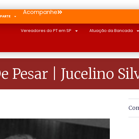
Acompanhe
 PARTE
Vereadores do PT em SP
Atuação da Bancada
e Pesar | Jucelino Sil
Com