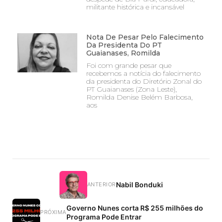
militante histórica e incansável
Nota De Pesar Pelo Falecimento
Da Presidenta Do PT
Guaianases, Romilda
Foi com grande pesar que
recebemos a notícia do falecimento
da presidenta do Diretório Zonal do
PT Guaianases (Zona Leste),
Romilda Denise Belém Barbosa,
aos
Nabil Bonduki
ANTERIOR
Governo Nunes corta R$ 255 milhões do
PRÓXIMA
Programa Pode Entrar