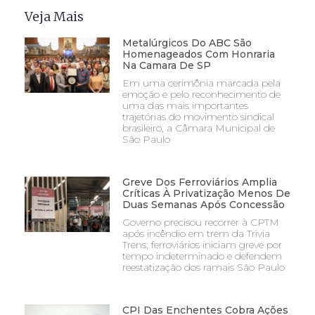
Veja Mais
Metalúrgicos Do ABC São
Homenageados Com Honraria
Na Camara De SP
Em uma cerimônia marcada pela
emoção e pelo reconhecimento de
uma das mais importantes
trajetórias do movimento sindical
brasileiro, a Câmara Municipal de
São Paulo
Greve Dos Ferroviários Amplia
Críticas À Privatização Menos De
Duas Semanas Após Concessão
Governo precisou recorrer à CPTM
após incêndio em trem da Trivia
Trens; ferroviários iniciam greve por
tempo indeterminado e defendem
reestatização dos ramais São Paulo
CPI Das Enchentes Cobra Ações