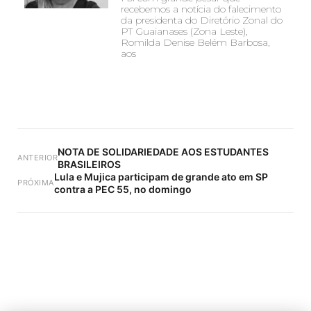
recebemos a notícia do falecimento
da presidenta do Diretório Zonal do
PT Guaianases (Zona Leste),
Romilda Denise Belém Barbosa,
aos
NOTA DE SOLIDARIEDADE AOS ESTUDANTES
ANTERIOR
BRASILEIROS
Lula e Mujica participam de grande ato em SP
PRÓXIMA
contra a PEC 55, no domingo