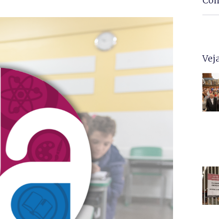
Com
Vej