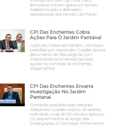
incêndio em trem da Trivia Trens;
ferroviários iniciam greve por tempo
indeterminado e defendem
reestatização dos ramais São Paulo
CPI Das Enchentes Cobra
Ações Para O Jardim Pantanal
Após oito meses de trabalho, Comissão
presidida por Alessandro Guedes aprova
documento de 364 páginas com
importantes recomendações para
ajudar no combate às enchentes,
alagamentos
CPI Das Enchentes Encerra
Investigação No Jardim
Pantanal
Comissão presidida pelo vereador
Alessandro Guedes realizou 16 sessões
ordinárias, mais de 20 oitivas e aprovou
112 requerimentos ao longo das
investigações. A Comissão Parlamentar