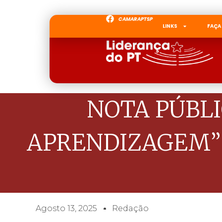
CAMARAPTSP
LINKS
FAÇA
NOTA PÚBL
APRENDIZAGEM” |
Agosto 13, 2025
Redação