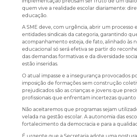
implementação precisam ser fruto de um diálo
quem vive a realidade escolar diariamente: diret
educação.
A SME deve, com urgência, abrir um processo e
entidades sindicais da categoria, garantindo 
acompanhamento esteja, de fato, alinhado às n
educacional só será efetiva se partir do reconh
das demandas formativas e da diversidade social
estão inseridas.
O atual impasse e a insegurança provocados po
imposição de formações sem construção coletiva
prejudicados são as crianças e jovens que pre
profissionais que enfrentam incertezas quanto 
Não aceitaremos que programas sejam utiliza
velada na gestão escolar. A autonomia das esc
fortalecimento da democracia e para a qualida
É urgente que a Secretaria adote uma postura c