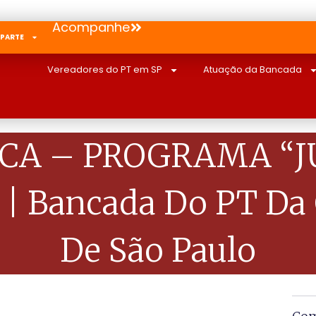
Acompanhe
 PARTE
Vereadores do PT em SP
Atuação da Bancada
ICA – PROGRAMA “J
 Bancada Do PT Da 
De São Paulo