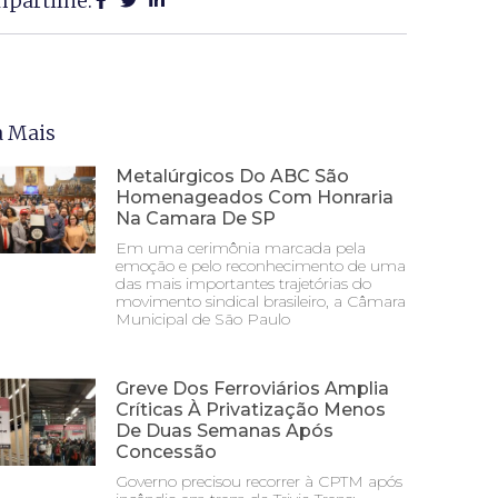
partilhe:
a Mais
Metalúrgicos Do ABC São
Homenageados Com Honraria
Na Camara De SP
Em uma cerimônia marcada pela
emoção e pelo reconhecimento de uma
das mais importantes trajetórias do
movimento sindical brasileiro, a Câmara
Municipal de São Paulo
Greve Dos Ferroviários Amplia
Críticas À Privatização Menos
De Duas Semanas Após
Concessão
Governo precisou recorrer à CPTM após