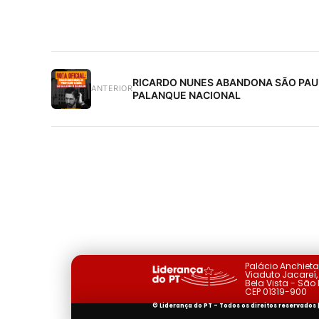
RICARDO NUNES ABANDONA SÃO PAUL
ANTERIOR
PALANQUE NACIONAL
Palácio Anchiet
Viaduto Jacareí, 
Bela Vista - São
CEP 01319-900
© Liderança do PT - Todos os direitos reservados 