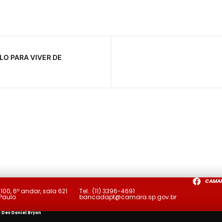
O PARA VIVER DE
CAMA
a
100, 6º andar, sala 621
Tel.:
(11) 3396-4691
 Paulo
bancadapt@camara.sp.gov.br
| Dev
Daniel Bryan