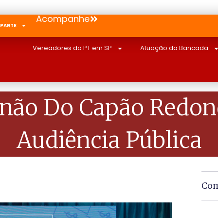
Acompanhe
 PARTE
Vereadores do PT em SP
Atuação da Bancada
inão Do Capão Redo
Audiência Pública
Com