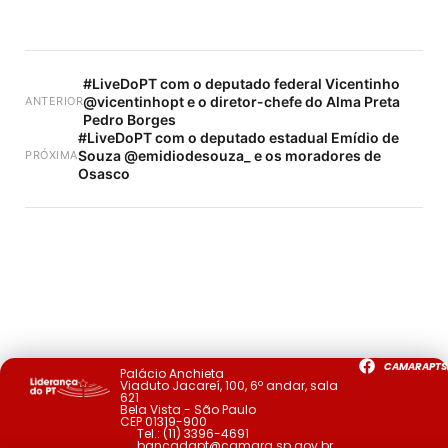
#LiveDoPT com o deputado federal Vicentinho
@vicentinhopt e o diretor-chefe do Alma Preta
ANTERIOR
Pedro Borges
#LiveDoPT com o deputado estadual Emídio de
Souza @emidiodesouza_ e os moradores de
PRÓXIMA
Osasco
CAMARAPTS
Palácio Anchieta
Viaduto Jacareí, 100, 6º andar, sala
621
Bela Vista - São Paulo
CEP 01319-900
Tel.:
(11) 3396-4691
bancadapt@camara.sp.gov.br