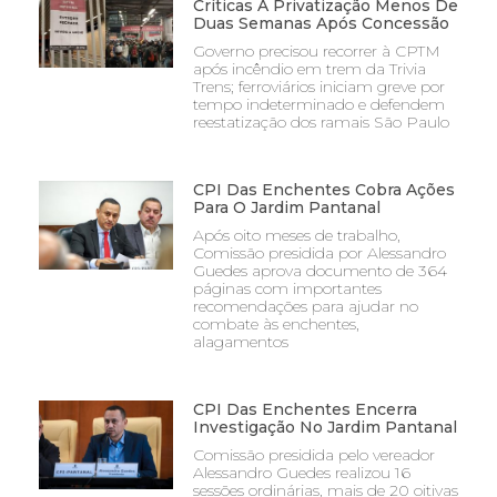
Críticas À Privatização Menos De
Duas Semanas Após Concessão
Governo precisou recorrer à CPTM
após incêndio em trem da Trivia
Trens; ferroviários iniciam greve por
tempo indeterminado e defendem
reestatização dos ramais São Paulo
CPI Das Enchentes Cobra Ações
Para O Jardim Pantanal
Após oito meses de trabalho,
Comissão presidida por Alessandro
Guedes aprova documento de 364
páginas com importantes
recomendações para ajudar no
combate às enchentes,
alagamentos
CPI Das Enchentes Encerra
Investigação No Jardim Pantanal
Comissão presidida pelo vereador
Alessandro Guedes realizou 16
sessões ordinárias, mais de 20 oitivas