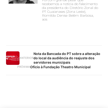
Foi com grande pesar que
recebemos a notícia do falecimento
da presidenta do Diretório Zonal do
PT Guaianases (Zona Leste),
Romilda Denise Belém Barbosa,
aos
Nota da Bancada do PT sobre a alteração
do local da audiência do reajuste dos
ANTERIOR
servidores municipais
Ofício à Fundação Theatro Municipal
PRÓXIMA