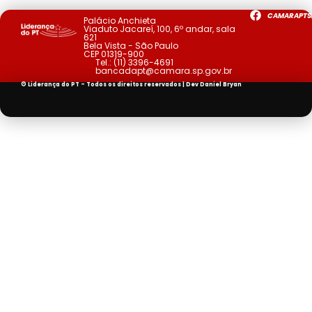
CAMARAPTS
Palácio Anchieta
Viaduto Jacareí, 100, 6º andar, sala
621
Bela Vista - São Paulo
CEP 01319-900
Tel.:
(11) 3396-4691
bancadapt@camara.sp.gov.br
© Liderança do PT - Todos os direitos reservados | Dev
Daniel Bryan