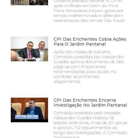
Governo precisou recorrer à CPTM
após incêndio em trem da Trivia
Trens; ferroviários iniciam greve por
tempo indeterminado e defendem
reestatização dos ramais São Paulo
CPI Das Enchentes Cobra Ações
Para O Jardim Pantanal
Após oito meses de trabalho,
Comissão presidida por Alessandro
Guedes aprova documento de 364
páginas com importantes
recomendações para ajudar no
combate às enchentes,
alagamentos
CPI Das Enchentes Encerra
Investigação No Jardim Pantanal
Comissão presidida pelo vereador
Alessandro Guedes realizou 16
sessões ordinárias, mais de 20 oitivas
e aprovou 112 requerimentos ao
longo das investigações. A Comissão
Parlamentar