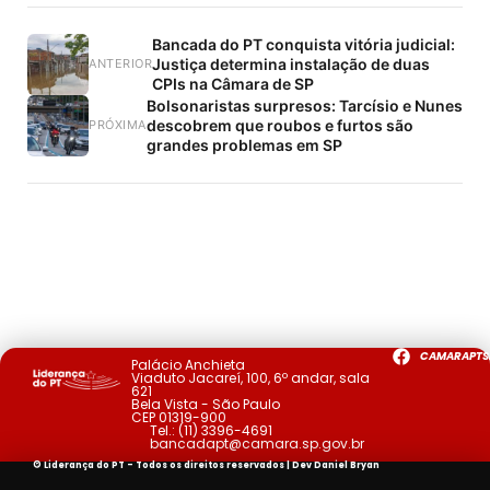
Bancada do PT conquista vitória judicial:
Justiça determina instalação de duas
ANTERIOR
CPIs na Câmara de SP
Bolsonaristas surpresos: Tarcísio e Nunes
descobrem que roubos e furtos são
PRÓXIMA
grandes problemas em SP
CAMARAPTS
Palácio Anchieta
Viaduto Jacareí, 100, 6º andar, sala
621
Bela Vista - São Paulo
CEP 01319-900
Tel.:
(11) 3396-4691
bancadapt@camara.sp.gov.br
© Liderança do PT - Todos os direitos reservados | Dev
Daniel Bryan