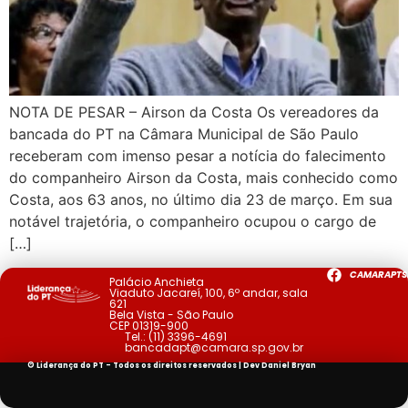
NOTA DE PESAR – Airson da Costa Os vereadores da
bancada do PT na Câmara Municipal de São Paulo
receberam com imenso pesar a notícia do falecimento
do companheiro Airson da Costa, mais conhecido como
Costa, aos 63 anos, no último dia 23 de março. Em sua
notável trajetória, o companheiro ocupou o cargo de
[…]
CAMARAPTS
Palácio Anchieta
Viaduto Jacareí, 100, 6º andar, sala
621
Bela Vista - São Paulo
CEP 01319-900
Tel.:
(11) 3396-4691
bancadapt@camara.sp.gov.br
© Liderança do PT - Todos os direitos reservados | Dev
Daniel Bryan