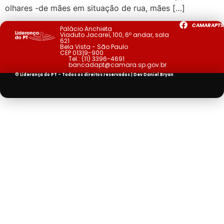
olhares -de mães em situação de rua, mães […]
CAMARAPTS
Palácio Anchieta
Viaduto Jacareí, 100, 6º andar, sala
621
Bela Vista - São Paulo
CEP 01319-900
Tel.:
(11) 3396-4691
bancadapt@camara.sp.gov.br
© Liderança do PT - Todos os direitos reservados | Dev
Daniel Bryan