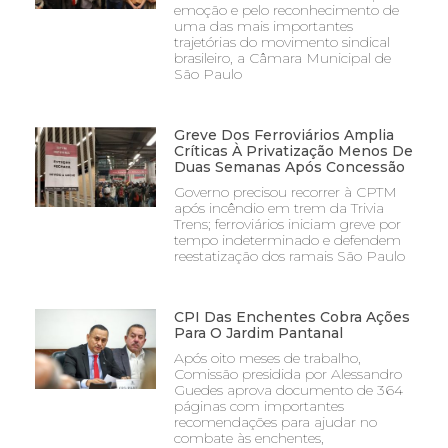
emoção e pelo reconhecimento de
uma das mais importantes
trajetórias do movimento sindical
brasileiro, a Câmara Municipal de
São Paulo
Greve Dos Ferroviários Amplia
Críticas À Privatização Menos De
Duas Semanas Após Concessão
Governo precisou recorrer à CPTM
após incêndio em trem da Trivia
Trens; ferroviários iniciam greve por
tempo indeterminado e defendem
reestatização dos ramais São Paulo
CPI Das Enchentes Cobra Ações
Para O Jardim Pantanal
Após oito meses de trabalho,
Comissão presidida por Alessandro
Guedes aprova documento de 364
páginas com importantes
recomendações para ajudar no
combate às enchentes,