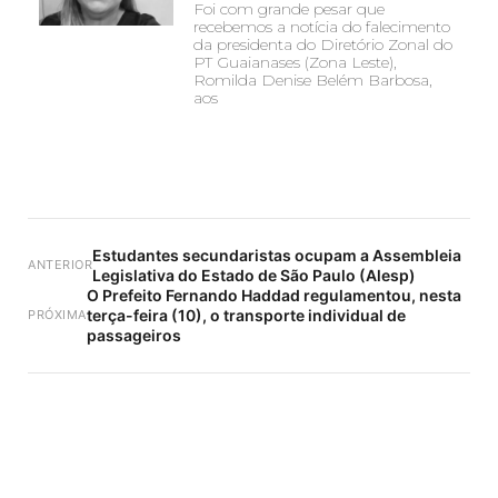
Foi com grande pesar que
recebemos a notícia do falecimento
da presidenta do Diretório Zonal do
PT Guaianases (Zona Leste),
Romilda Denise Belém Barbosa,
aos
Estudantes secundaristas ocupam a Assembleia
ANTERIOR
Legislativa do Estado de São Paulo (Alesp)
O Prefeito Fernando Haddad regulamentou, nesta
terça-feira (10), o transporte individual de
PRÓXIMA
passageiros