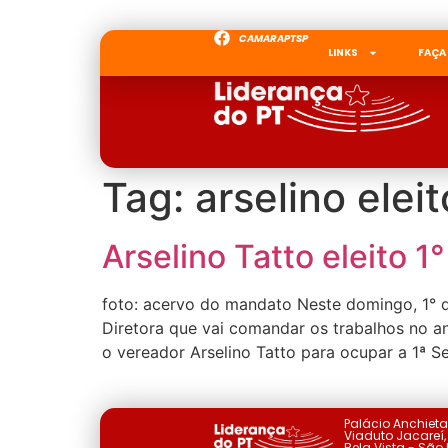
CAMARAPTSP
LINKS
FAÇA
Tag:
arselino eleit
Arselino Tatto eleito 
foto: acervo do mandato Neste domingo, 1° d
Diretora que vai comandar os trabalhos no a
o vereador Arselino Tatto para ocupar a 1ª Se
Palácio Anchiet
Viaduto Jacareí, 
Bela Vista - São