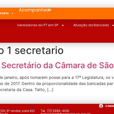
Acompanhe
 PARTE
Vereadores do PT em SP
Atuação da Bancada
o 1 secretario
1° Secretário da Câmara de São
e janeiro, após tomarem posse para a 17ª Legislatura, os 
no de 2017. Dentro da proporcionalidade das bancadas part
cretaria da Casa. Tatto, […]
CAMA
a
100, 6º andar, sala 621
Tel.:
(11) 3396-4691
 Paulo
bancadapt@camara.sp.gov.br