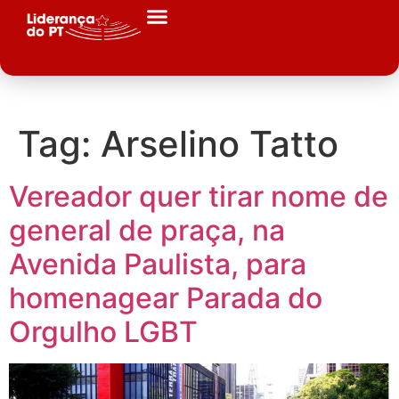
Tag:
Arselino Tatto
Vereador quer tirar nome de
general de praça, na
Avenida Paulista, para
homenagear Parada do
Orgulho LGBT