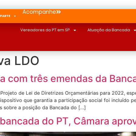
Acompanhe
 PARTE
Vereadores do PT em SP
Atuação da Bancada
va LDO
a com três emendas da Banc
Projeto de Lei de Diretrizes Orçamentárias para 2022, esp
spositivo que garantia a participação social foi incluído 
es sobre a posição da Bancada do […]
a bancada do PT, Câmara apr