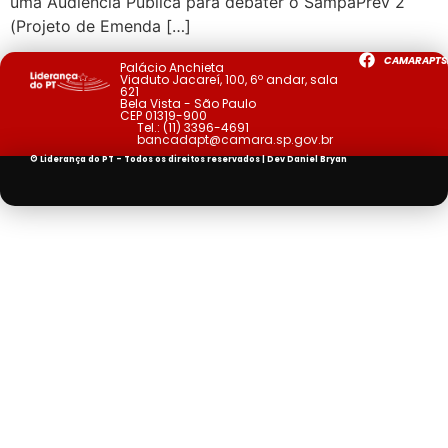
uma Audiência Pública para debater o SampaPrev 2
(Projeto de Emenda […]
CAMARAPTS
Palácio Anchieta
Viaduto Jacareí, 100, 6º andar, sala
621
Bela Vista - São Paulo
CEP 01319-900
Tel.:
(11) 3396-4691
bancadapt@camara.sp.gov.br
© Liderança do PT - Todos os direitos reservados | Dev
Daniel Bryan