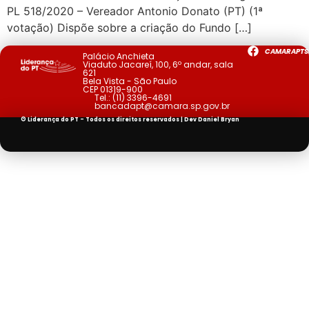
PL 518/2020 – Vereador Antonio Donato (PT) (1ª
votação) Dispõe sobre a criação do Fundo […]
CAMARAPTS
Palácio Anchieta
Viaduto Jacareí, 100, 6º andar, sala
621
Bela Vista - São Paulo
CEP 01319-900
Tel.:
(11) 3396-4691
bancadapt@camara.sp.gov.br
© Liderança do PT - Todos os direitos reservados | Dev
Daniel Bryan