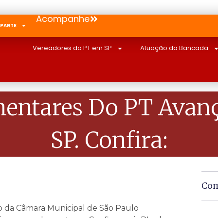
Acompanhe
 PARTE
Vereadores do PT em SP
Atuação da Bancada
amentares Do PT Ava
SP. Confira:
Com
rio da Câmara Municipal de São Paulo