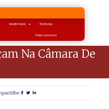
Multimídia
Notícias
Fale conosco
nçam Na Câmara De
partilhe: