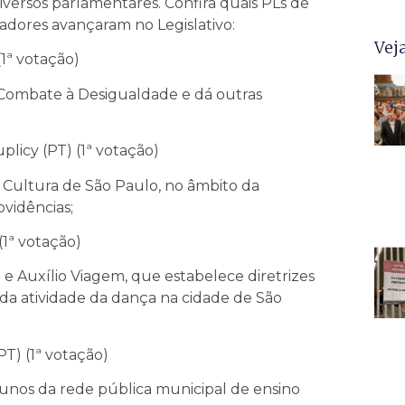
diversos parlamentares.
Confira quais PLs de
adores avançaram no Legislativo:
Vej
1ª votação)
 Combate à Desigualdade e dá outras
licy (PT) (1ª votação)
e Cultura de São Paulo, no âmbito da
ovidências;
(1ª votação)
 Auxílio Viagem, que estabelece diretrizes
 da atividade da dança na cidade de São
T) (1ª votação)
lunos da rede pública municipal de ensino