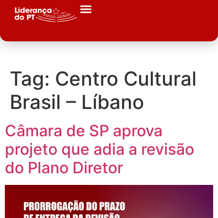
Tag:
Centro Cultural
Brasil – Líbano
Câmara de SP aprova
projeto que adia a revisão
do Plano Diretor