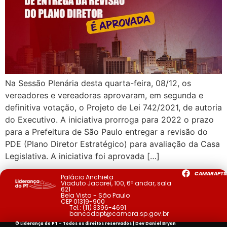
Na Sessão Plenária desta quarta-feira, 08/12, os
vereadores e vereadoras aprovaram, em segunda e
definitiva votação, o Projeto de Lei 742/2021, de autoria
do Executivo. A iniciativa prorroga para 2022 o prazo
para a Prefeitura de São Paulo entregar a revisão do
PDE (Plano Diretor Estratégico) para avaliação da Casa
Legislativa. A iniciativa foi aprovada […]
CAMARAPTS
Palácio Anchieta
Viaduto Jacareí, 100, 6º andar, sala
621
Bela Vista - São Paulo
CEP 01319-900
Tel.:
(11) 3396-4691
bancadapt@camara.sp.gov.br
© Liderança do PT - Todos os direitos reservados | Dev
Daniel Bryan