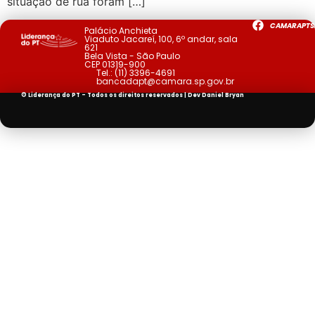
situação de rua foram […]
CAMARAPTS
Palácio Anchieta
Viaduto Jacareí, 100, 6º andar, sala
621
Bela Vista - São Paulo
CEP 01319-900
Tel.:
(11) 3396-4691
bancadapt@camara.sp.gov.br
© Liderança do PT - Todos os direitos reservados | Dev
Daniel Bryan