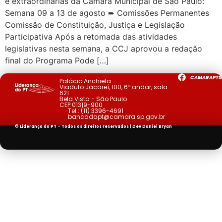
e extraordinárias da Câmara Municipal de São Paulo:
Semana 09 a 13 de agosto ➨ Comissões Permanentes
Comissão de Constituição, Justiça e Legislação
Participativa Após a retomada das atividades
legislativas nesta semana, a CCJ aprovou a redação
final do Programa Pode […]
CAMARAPTS
Palácio Anchieta
Viaduto Jacareí, 100, 6º andar, sala
621
Bela Vista - São Paulo
CEP 01319-900
Tel.:
(11) 3396-4691
bancadapt@camara.sp.gov.br
© Liderança do PT - Todos os direitos reservados | Dev
Daniel Bryan