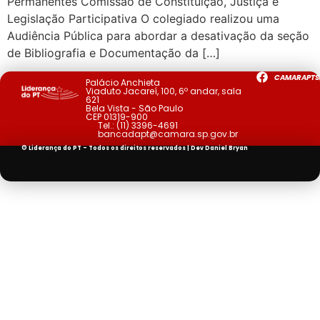
Permanentes Comissão de Constituição, Justiça e
Legislação Participativa O colegiado realizou uma
Audiência Pública para abordar a desativação da seção
de Bibliografia e Documentação da […]
CAMARAPTS
Palácio Anchieta
Viaduto Jacareí, 100, 6º andar, sala
621
Bela Vista - São Paulo
CEP 01319-900
Tel.:
(11) 3396-4691
bancadapt@camara.sp.gov.br
© Liderança do PT - Todos os direitos reservados | Dev
Daniel Bryan