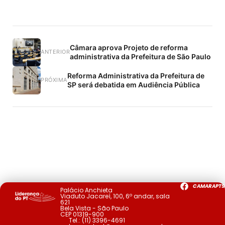
Câmara aprova Projeto de reforma
ANTERIOR
administrativa da Prefeitura de São Paulo
Reforma Administrativa da Prefeitura de
PRÓXIMA
SP será debatida em Audiência Pública
CAMARAPTS
Palácio Anchieta
Viaduto Jacareí, 100, 6º andar, sala
621
Bela Vista - São Paulo
CEP 01319-900
Tel.:
(11) 3396-4691