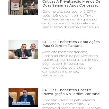
Críticas À Privatização Menos De
Duas Semanas Após Concessão
Governo precisou recorrer à CPTM
após incêndio em trem da Trivia
Trens; ferroviários iniciam greve por
tempo indeterminado e defendem
reestatização dos ramais São Paulo
CPI Das Enchentes Cobra Ações
Para O Jardim Pantanal
Após oito meses de trabalho,
Comissão presidida por Alessandro
Guedes aprova documento de 364
páginas com importantes
recomendações para ajudar no
combate às enchentes,
alagamentos
CPI Das Enchentes Encerra
Investigação No Jardim Pantanal
Comissão presidida pelo vereador
Alessandro Guedes realizou 16
sessões ordinárias, mais de 20 oitivas