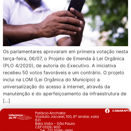
Os parlamentares aprovaram em primeira votação nesta
terça-feira, 06/07, o Projeto de Emenda à Lei Orgânica
(PLO 4/2020), de autoria do Executivo. A iniciativa
recebeu 50 votos favoráveis e um contrário. O projeto
inclui na LOM (Lei Orgânica do Município) a
universalização do acesso à internet, através da
manutenção e do aperfeiçoamento da infraestrutura de
[…]
CAMARAPTS
Palácio Anchieta
Viaduto Jacareí, 100, 6º andar, sala
621
Bela Vista - São Paulo
CEP 01319-900
Tel.:
(11) 3396-4691