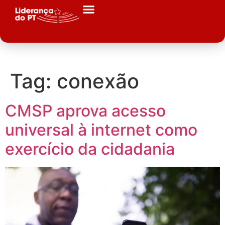
Tag:
conexão
CMSP aprova acesso
universal à internet como
exercício da cidadania