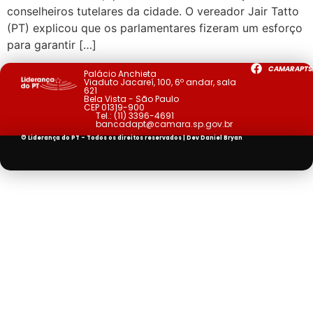
conselheiros tutelares da cidade. O vereador Jair Tatto
(PT) explicou que os parlamentares fizeram um esforço
para garantir […]
CAMARAPTS
Palácio Anchieta
Viaduto Jacareí, 100, 6º andar, sala
621
Bela Vista - São Paulo
CEP 01319-900
Tel.:
(11) 3396-4691
bancadapt@camara.sp.gov.br
© Liderança do PT - Todos os direitos reservados | Dev
Daniel Bryan