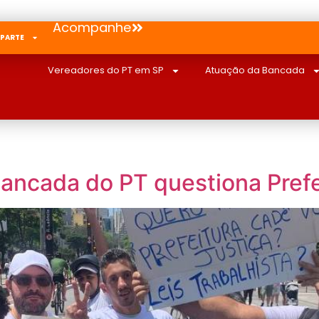
Acompanhe
 PARTE
Vereadores do PT em SP
Atuação da Bancada
Bancada do PT questiona Pref