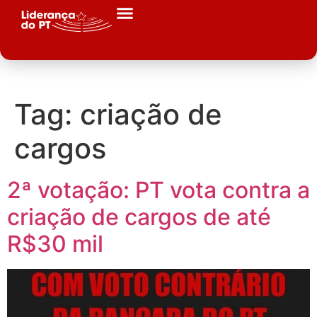
Tag:
criação de
cargos
2ª votação: PT vota contra a
criação de cargos de até
R$30 mil