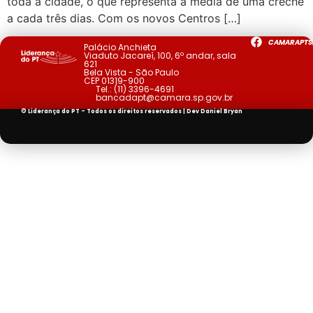
toda a cidade, o que representa a média de uma creche
a cada três dias. Com os novos Centros […]
CAMARAPTS
Palácio Anchieta
Viaduto Jacareí, 100, 6º andar, sala
621
Bela Vista - São Paulo
CEP 01319-900
Tel.:
(11) 3396-4691
bancadapt@camara.sp.gov.br
© Liderança do PT - Todos os direitos reservados | Dev
Daniel Bryan