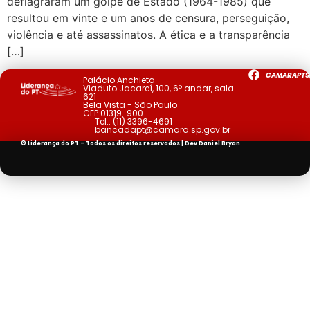
deflagraram um golpe de Estado (1964-1985) que
resultou em vinte e um anos de censura, perseguição,
violência e até assassinatos. A ética e a transparência
[…]
CAMARAPTS
Palácio Anchieta
Viaduto Jacareí, 100, 6º andar, sala
621
Bela Vista - São Paulo
CEP 01319-900
Tel.:
(11) 3396-4691
bancadapt@camara.sp.gov.br
© Liderança do PT - Todos os direitos reservados | Dev
Daniel Bryan