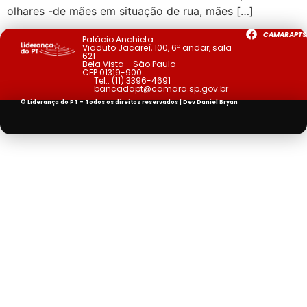
olhares -de mães em situação de rua, mães […]
CAMARAPTS
Palácio Anchieta
Viaduto Jacareí, 100, 6º andar, sala
621
Bela Vista - São Paulo
CEP 01319-900
Tel.:
(11) 3396-4691
bancadapt@camara.sp.gov.br
© Liderança do PT - Todos os direitos reservados | Dev
Daniel Bryan